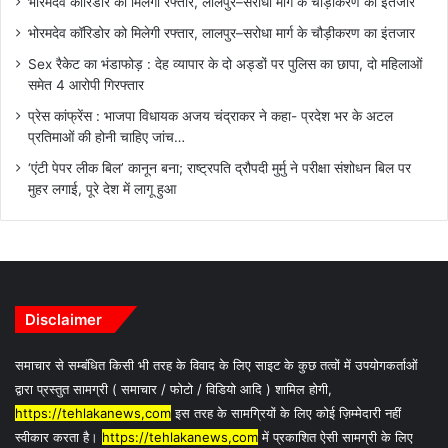
भोरमदेव कॉरिडोर को मिलेगी रफ्तार, लालपुर–सरोधा मार्ग के चौड़ीकरण का इंतजार
भोरमदेव कॉरिडोर को मिलेगी रफ्तार, लालपुर–सरोधा मार्ग के चौड़ीकरण का इंतजार
Sex रैकेट का भंडाफोड़ : देह व्यापार के दो अड्डों पर पुलिस का छापा, दो महिलाओं
समेत 4 आरोपी गिरफ्तार
प्रेस कांफ्रेंस : भाजपा विधायक अजय चंद्राकर ने कहा- प्रदेश भर के अटल
प्रतिमाओं की होनी चाहिए जांच…
‘एंटी पेपर लीक बिल’ कानून बना; राष्ट्रपति द्रौपदी मुर्मु ने परीक्षा संशोधन बिल पर
मुहर लगाई, पूरे देश में लागू हुआ
Disclaimer
समाचार से सम्बंधित किसी भी तरह के विवाद के लिए साइट के कुछ तत्वों में उपयोगकर्ताओं
द्वारा प्रस्तुत सामग्री ( समाचार / फोटो / विडियो आदि ) शामिल होगी,
https://tehlakanews,com
इस तरह के सामग्रियों के लिए कोई ज़िम्मेदारी नहीं
स्वीकार करता है।
https://tehlakanews,com
में प्रकाशित ऐसी सामग्री के लिए