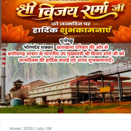
Home
/
2026
/
July
/
06