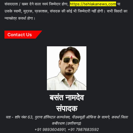
संवाददाता / खबर देने वाला स्वयं जिम्मेदार होगा,
https://tehlakanews,com
या
उसके स्वामी, मुद्रक, प्रकाशक, संपादक की कोई भी जिम्मेदारी नहीं होगी। सभी विवादों का
न्यायक्षेत्र कवर्धा होगा।
Contact Us
बसंत नामदेव
संपादक
पता - शॉप नंबर 63, पुराना हॉस्पिटल काम्प्लेक्स, पीडब्ल्यूडी ऑफिस के सामने, कवर्धा जिला
कबीरधाम (छत्तीसगढ़)
+91 9893604991, +91 7987683592