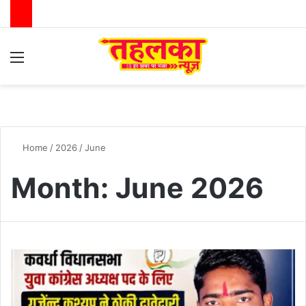
Menu
Switch
S
Home
/
2026
/
June
Month:
June 2026