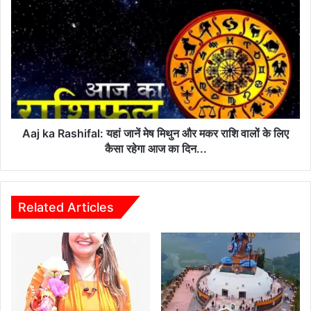
Aaj
15
ka
करोड़
Rashifal:
का
यहां
सोना
जानें
जब्त,
मेष
जानिए
मिथुन
कहां
और
से
मकर
धराया
राशि
Aaj ka Rashifal: यहां जानें मेष मिथुन और मकर राशि वालों के लिए
शातिर
वालों
कैसा रहेगा आज का दिन...
…
के
लिए
कैसा
रहेगा
Related Articles
आज
का
दिन...