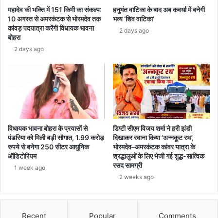
महादेव की भक्ति में 151 किमी का संकल्प:
हनुमंत वाटिका के बाद अब कवर्धा में बनेगी
10 अगस्त से अमरकंटक से भोरमदेव तक
भव्य ‘शिव वाटिका’
कांवड़ पदयात्रा करेंगी विधायक भावना
2 days ago
बोहरा
2 days ago
विधायक भावना बोहरा के प्रयासों से
डिप्टी सीएम विजय शर्मा ने हरी झंडी
पंडरिया को मिली बड़ी सौगात, 1.99 करोड़
दिखाकर रवाना किया ‘अन्नकूट रथ’,
रुपये से बनेगा 250 सीटर आधुनिक
भोरमदेव–अमरकंटक कांवर यात्रा के
ऑडिटोरियम
श्रद्धालुओं के लिए भेजी गई शुद्ध-सात्विक
रसद सामग्री
1 week ago
2 weeks ago
Recent
Popular
Comments