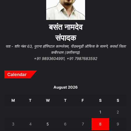
बसंत नामदेव
संपादक
पता - शॉप नंबर 63, पुराना हॉस्पिटल काम्प्लेक्स, पीडब्ल्यूडी ऑफिस के सामने, कवर्धा जिला
कबीरधाम (छत्तीसगढ़)
+91 9893604991, +91 7987683592
Calendar
August 2026
M
T
W
T
F
S
S
1
2
3
4
5
6
7
8
9