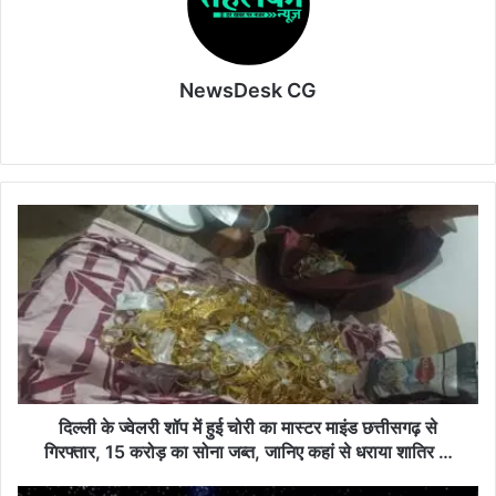
k
NewsDesk CG
Website
दिल्ली
के
ज्वेलरी
शॉप
में
हुई
चोरी
का
मास्टर
माइंड
दिल्ली के ज्वेलरी शॉप में हुई चोरी का मास्टर माइंड छत्तीसगढ़ से
छत्तीसगढ़
गिरफ्तार, 15 करोड़ का सोना जब्त, जानिए कहां से धराया शातिर …
से
गिरफ्तार,