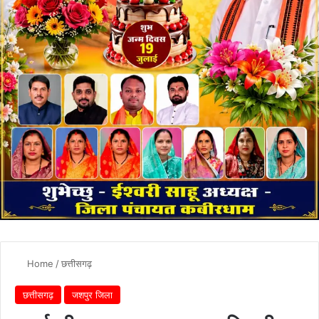
Home
/
छत्तीसगढ़
छत्तीसगढ़
जशपुर जिला