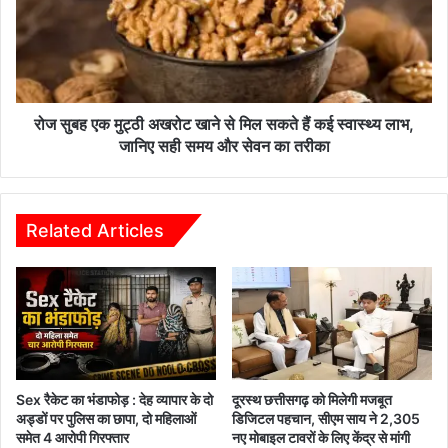
34
अखरोट
हुए
खाने
घायल
से
मिल
सकते
हैं
रोज सुबह एक मुट्ठी अखरोट खाने से मिल सकते हैं कई स्वास्थ्य लाभ,
कई
जानिए सही समय और सेवन का तरीका
स्वास्थ्य
लाभ,
जानिए
सही
Related Articles
समय
और
सेवन
का
तरीका
Sex रैकेट का भंडाफोड़ : देह व्यापार के दो
दूरस्थ छत्तीसगढ़ को मिलेगी मजबूत
अड्डों पर पुलिस का छापा, दो महिलाओं
डिजिटल पहचान, सीएम साय ने 2,305
समेत 4 आरोपी गिरफ्तार
नए मोबाइल टावरों के लिए केंद्र से मांगी