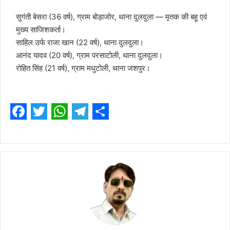
सुगंती बेसरा (36 वर्ष), ग्राम बोड़ाजोर, थाना दुलदुला — मृतक की बहू एवं
मुख्य साजिशकर्ता।
साहिल उर्फ राजा खान (22 वर्ष), थाना दुलदुला।
आनंद यादव (20 वर्ष), ग्राम परसाटोली, थाना दुलदुला।
रोहित सिंह (21 वर्ष), ग्राम मधुटोली, थाना जशपुर।
F
T
W
T
S
a
w
h
e
h
c
i
a
l
a
e
t
t
e
r
b
t
s
g
e
o
e
A
r
o
r
p
a