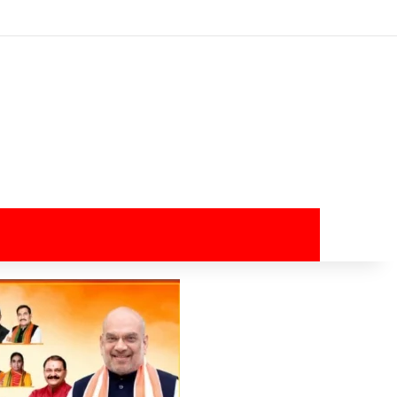
Log In
Random Article
Sidebar
Switch skin
Search for