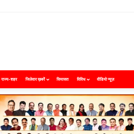
राज्य-शहर
जिलेवार ख़बरें
सियासत
विविध
वीडियो न्यूज़