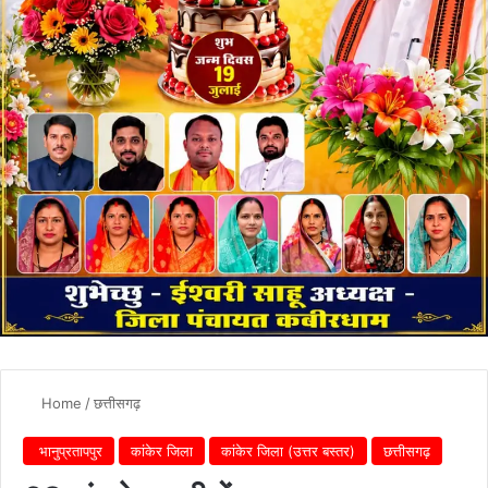
Home
/
छत्तीसगढ़
भानुप्रतापपुर
कांकेर जिला
कांकेर जिला (उत्तर बस्तर)
छत्तीसगढ़