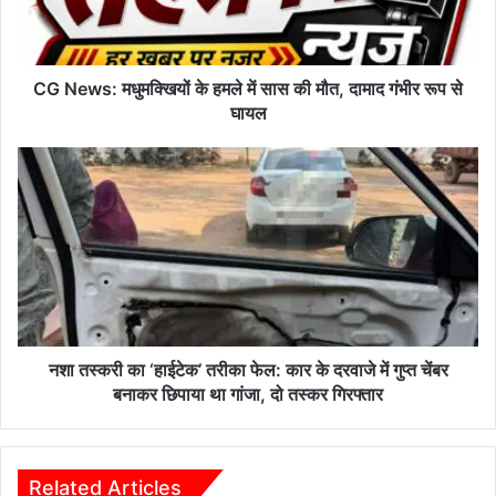
सास
की
मौत,
दामाद
CG News: मधुमक्खियों के हमले में सास की मौत, दामाद गंभीर रूप से
गंभीर
घायल
रूप
से
नशा
घायल
तस्करी
का
‘हाईटेक’
तरीका
फेल:
कार
के
दरवाजे
में
नशा तस्करी का ‘हाईटेक’ तरीका फेल: कार के दरवाजे में गुप्त चेंबर
गुप्त
बनाकर छिपाया था गांजा, दो तस्कर गिरफ्तार
चेंबर
बनाकर
छिपाया
था
Related Articles