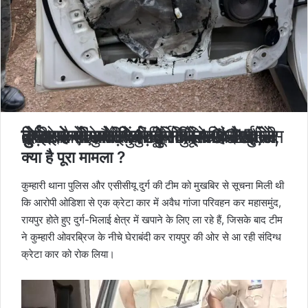
दुर्ग।
छत्तीसगढ़ की दुर्ग पुलिस और एंटी क्राइम एंड साइबर यूनिट (ACCU) ने उड़ीसा से छत्तीसगढ़ में गांजा सप्लाई करने वाले और दुर्ग जिले में खपाने वाले दो तस्करों को गिरफ्तार किया है। पुलिस ने इनके कब्जे से करीब 7 लाख 25 हजार रुपए का 14 .5 किलो गांजा जब्त किया है। आरोपियों ने गांजे को कार के दरवाजे में गुप्त चेंबर बनाकर छिपाया था, लेकिन गांजे की खुशबू ने पूरा राज खोल दिया।
क्या है पूरा मामला ?
कुम्हारी थाना पुलिस और एसीसीयू दुर्ग की टीम को मुखबिर से सूचना मिली थी
कि आरोपी ओडिशा से एक क्रेटा कार में अवैध गांजा परिवहन कर महासमुंद,
रायपुर होते हुए दुर्ग-भिलाई क्षेत्र में खपाने के लिए ला रहे हैं, जिसके बाद टीम
ने कुम्हारी ओवरब्रिज के नीचे घेराबंदी कर रायपुर की ओर से आ रही संदिग्ध
क्रेटा कार को रोक लिया।