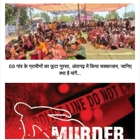
68
गांव
के
ग्रामीणों
का
फूटा
गुस्सा,
अंतागढ़
में
किया
68 गांव के ग्रामीणों का फूटा गुस्सा, अंतागढ़ में किया चक्काजाम, जानिए
चक्काजाम,
क्या है मांगें…
जानिए
क्या
पत्नी
है
से
मांगें…
अवैध
संबंध
के
शक
में
मर्डर:
पति