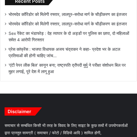
Recent Posts
भोरमदेव कॉरिडोर को मिलेगी रफ्तार, लालपुर–सरोधा मार्ग के चौड़ीकरण का इंतजार
भोरमदेव कॉरिडोर को मिलेगी रफ्तार, लालपुर–सरोधा मार्ग के चौड़ीकरण का इंतजार
Sex रैकेट का भंडाफोड़ : देह व्यापार के दो अड्डों पर पुलिस का छापा, दो महिलाओं
समेत 4 आरोपी गिरफ्तार
प्रेस कांफ्रेंस : भाजपा विधायक अजय चंद्राकर ने कहा- प्रदेश भर के अटल
प्रतिमाओं की होनी चाहिए जांच…
‘एंटी पेपर लीक बिल’ कानून बना; राष्ट्रपति द्रौपदी मुर्मु ने परीक्षा संशोधन बिल पर
मुहर लगाई, पूरे देश में लागू हुआ
Disclaimer
समाचार से सम्बंधित किसी भी तरह के विवाद के लिए साइट के कुछ तत्वों में उपयोगकर्ताओं
द्वारा प्रस्तुत सामग्री ( समाचार / फोटो / विडियो आदि ) शामिल होगी,