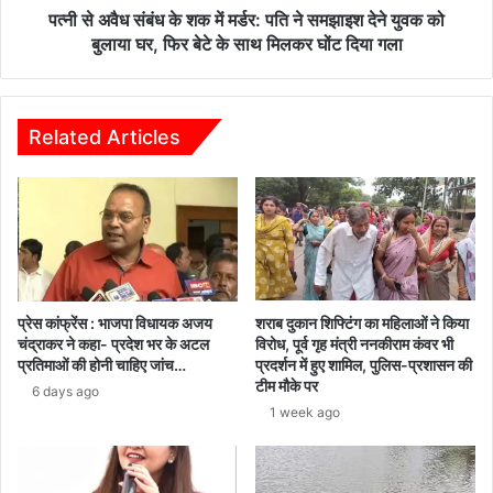
ने
पत्नी से अवैध संबंध के शक में मर्डर: पति ने समझाइश देने युवक को
समझाइश
बुलाया घर, फिर बेटे के साथ मिलकर घोंट दिया गला
देने
युवक
को
बुलाया
Related Articles
घर,
फिर
बेटे
के
साथ
मिलकर
घोंट
दिया
प्रेस कांफ्रेंस : भाजपा विधायक अजय
शराब दुकान शिफ्टिंग का महिलाओं ने किया
गला
चंद्राकर ने कहा- प्रदेश भर के अटल
विरोध, पूर्व गृह मंत्री ननकीराम कंवर भी
प्रतिमाओं की होनी चाहिए जांच…
प्रदर्शन में हुए शामिल, पुलिस-प्रशासन की
टीम मौके पर
6 days ago
1 week ago