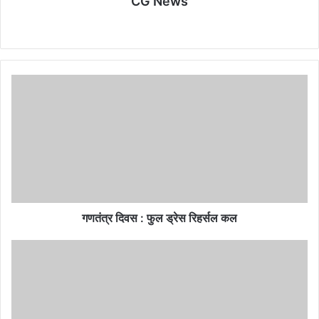
CG News
Website
गणतंत्र
दिवस
:
फुल
ड्रेस
रिहर्सल
कल
गणतंत्र दिवस : फुल ड्रेस रिहर्सल कल
तीरंदाजी
खेल
में
जिले
के