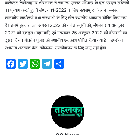
कलेक्टर निलेशकुमार क्षीरसागर ने सामान्य पुस्तक परिपत्र के द्वारा प्रदत्त शक्तियों
का प्रयोग करते हुए कैलेण्डर वर्ष-2022 के लिए महासमुन्द जिले के समस्त
शासकीय कार्यालयों तथा संस्थाओं के लिए तीन स्थानीय अवकाश घोषित किया गया
हैं। इनमें बुधवार 31 अगस्त 2022 को गणेश चतुर्थी को, मंगलवार 4 अक्टूबर
2022 को दशहरा (महानवमी) एवं मंगलवार 25 अक्टूबर 2022 को दीपावली का
दूसरा दिन ( गोवर्धन पूजा) को स्थानीय अवकाश घोषित किया गया है। उपरोक्त
स्थानीय अवकाश बैंक, कोषालय, उपकोषालय के लिए लागू नहीं होगा।
F
T
W
T
S
a
w
h
el
h
c
itt
at
e
ar
e
er
s
gr
e
b
A
a
o
p
m
o
p
k