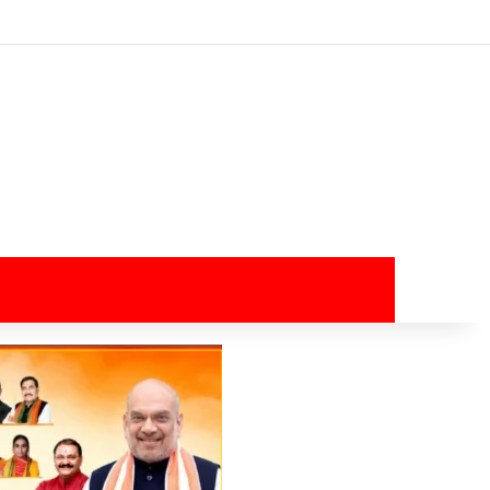
Log In
Random Article
Sidebar
Switch skin
Search for