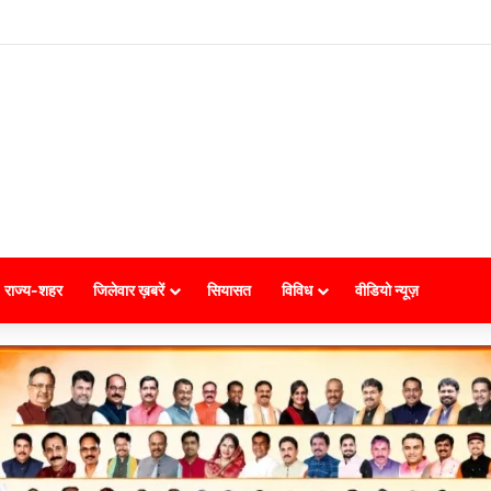
राज्य-शहर
जिलेवार ख़बरें
सियासत
विविध
वीडियो न्यूज़