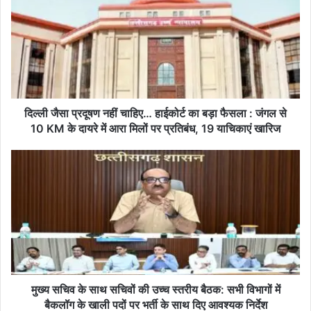
प्रदूषण
नहीं
चाहिए… हाईकोर्ट
का
बड़ा
फैसला
:
जंगल
दिल्ली जैसा प्रदूषण नहीं चाहिए… हाईकोर्ट का बड़ा फैसला : जंगल से
से
10 KM के दायरे में आरा मिलों पर प्रतिबंध, 19 याचिकाएं खारिज
10
KM
मुख्य
के
सचिव
दायरे
के
में
साथ
आरा
सचिवों
मिलों
की
पर
उच्च
प्रतिबंध,
स्तरीय
19
बैठक:
याचिकाएं
सभी
मुख्य सचिव के साथ सचिवों की उच्च स्तरीय बैठक: सभी विभागों में
खारिज
विभागों
बैकलॉग के खाली पदों पर भर्ती के साथ दिए आवश्यक निर्देश