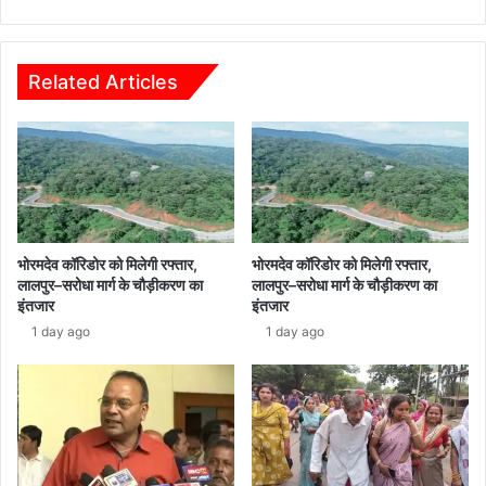
में
बैकलॉग
के
खाली
Related Articles
पदों
पर
भर्ती
के
साथ
दिए
आवश्यक
निर्देश
भोरमदेव कॉरिडोर को मिलेगी रफ्तार,
भोरमदेव कॉरिडोर को मिलेगी रफ्तार,
लालपुर–सरोधा मार्ग के चौड़ीकरण का
लालपुर–सरोधा मार्ग के चौड़ीकरण का
इंतजार
इंतजार
1 day ago
1 day ago