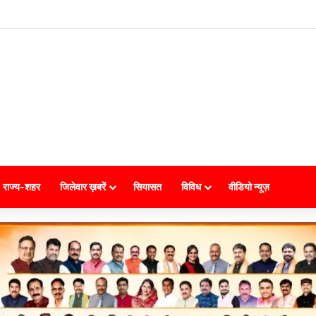
राज्य-शहर
जिलेवार ख़बरें
सियासत
विविध
वीडियो न्यूज़