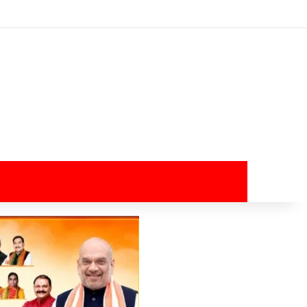
Log In
Random Article
Sidebar
Switch skin
Search for