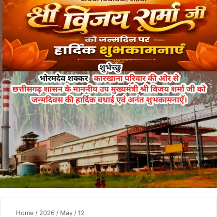
Home
/
2026
/
May
/
12