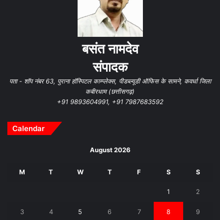
बसंत नामदेव
संपादक
पता - शॉप नंबर 63, पुराना हॉस्पिटल काम्प्लेक्स, पीडब्ल्यूडी ऑफिस के सामने, कवर्धा जिला
कबीरधाम (छत्तीसगढ़)
+91 9893604991, +91 7987683592
Calendar
August 2026
M
T
W
T
F
S
S
1
2
3
4
5
6
7
8
9