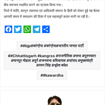
बीच समन्वय स्थापित करने का प्रयास किया गया।
जिले में शांति, कानून व्यवस्था एवं आदिवासी समाज के हितों को लेकर हुई यह बैठक
आगामी समय में समाधान की दिशा में एक महत्वपूर्ण कदम मानी जा रही है।
F
T
W
T
S
a
w
h
e
h
#bjp#कांग्रेस #कांग्रेस#भारतीय जनता पार्टी
c
i
a
l
a
#Chhattisgarh #kangres #राजनीतिक #सभा #पुरुस्कार
e
t
t
e
r
#मानपुर मोहला #दुर्ग #जनसभा #विधायक #सांसद #मुख्यमंत्री
b
t
s
g
e
#रमन सिंह #भूपेश बघेल
o
e
A
r
#kawardha
o
r
p
a
k
p
m