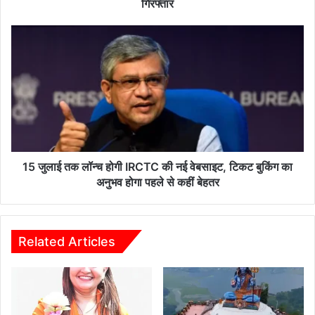
बस
गिरफ्तार
स्टैंड
में
15
8.75
जुलाई
ग्राम
तक
हेरोइन
लॉन्च
के
होगी
साथ
IRCTC
दो
की
तस्करों
नई
को
वेबसाइट,
किया
टिकट
15 जुलाई तक लॉन्च होगी IRCTC की नई वेबसाइट, टिकट बुकिंग का
गिरफ्तार
बुकिंग
अनुभव होगा पहले से कहीं बेहतर
का
अनुभव
होगा
पहले
Related Articles
से
कहीं
बेहतर