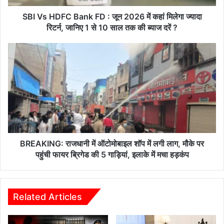
में
कहां
SBI Vs HDFC Bank FD : जून 2026 में कहां मिलेगा ज्यादा
मिलेगा
रिटर्न, जानिए 1 से 10 साल तक की ब्याज दरें ?
ज्यादा
रिटर्न,
BREAKING:
जानिए
राजधानी
1
में
से
ऑटोमोबाइल
10
शॉप
साल
में
तक
लगी
की
लाग,
ब्याज
मौके
दरें
पर
BREAKING: राजधानी में ऑटोमोबाइल शॉप में लगी लाग, मौके पर
?
पहुंची
पहुंची फायर ब्रिगेड की 5 गाड़ियां, इलाके में मचा हड़कंप
फायर
ब्रिगेड
की
5
Related Articles
गाड़ियां,
इलाके