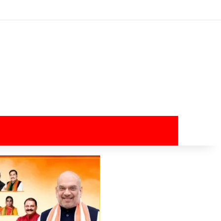
Log In
Random Article
Sidebar
Switch skin
Search for