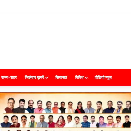
राज्य-शहर
जिलेवार ख़बरें
सियासत
विविध
वीडियो न्यूज़