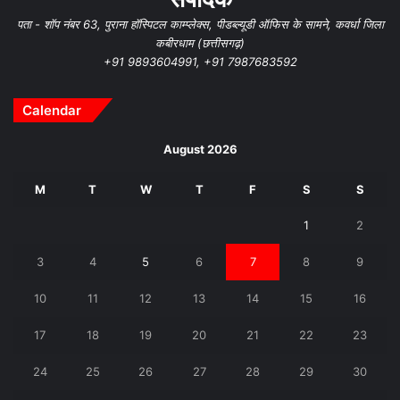
पता - शॉप नंबर 63, पुराना हॉस्पिटल काम्प्लेक्स, पीडब्ल्यूडी ऑफिस के सामने, कवर्धा जिला
कबीरधाम (छत्तीसगढ़)
+91 9893604991, +91 7987683592
Calendar
August 2026
M
T
W
T
F
S
S
1
2
3
4
5
6
7
8
9
10
11
12
13
14
15
16
17
18
19
20
21
22
23
24
25
26
27
28
29
30