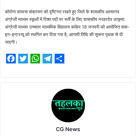
कोरोना वायरस संक्रमण को दृष्टिगत रखते हुए जिले के शासकीय आत्मानंद
अंग्रेजी माध्यम स्कूलों में रिक्त पदों पर भर्ती के लिए शासकीय नरहरदेव उत्कृष्ट
अंग्रेजी माध्यम उच्चतर माध्यमिक विद्यालय कांकेर 18 जनवरी को आयोजित वाक-
इन-इन्टरव्यू को स्थगित कर दिया गया है, आगामी तिथि की सूचना पृथक से दी
जाएगी।
F
T
W
T
S
a
w
h
e
h
c
i
a
l
a
e
t
t
e
r
b
t
s
g
e
o
e
A
r
o
r
p
a
CG News