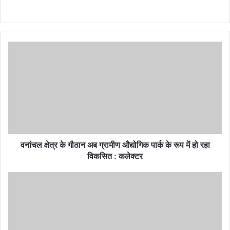
k
p
m
Website
वनांचल
क्षेत्र
के
गौठान
अब
ग्रामीण
औद्योगिक
पार्क
के
रूप
वनांचल क्षेत्र के गौठान अब ग्रामीण औद्योगिक पार्क के रूप में हो रहा
में
विकसित : कलेक्टर
हो
रहा
बेहतर
विकसित
उपचार
:
से
कलेक्टर
5
दिनों