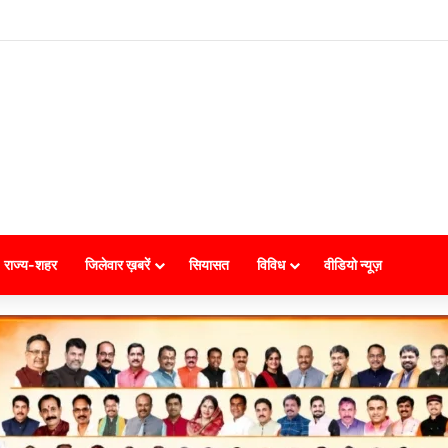
राज्य-शहर
जिलेवार ख़बरें
सियासत
विविध
वीडियो न्यूज़