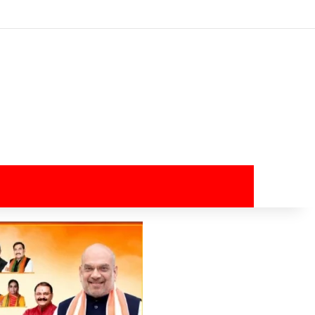
Log In
Random Article
Sidebar
Switch skin
Search for