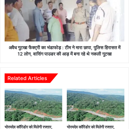
पहले
फैक्ट्री
से
का
कहीं
भंडाफोड़
बेहतर
:
टीम
ने
मारा
छापा,
अवैध गुटखा फैक्ट्री का भंडाफोड़ : टीम ने मारा छापा, पुलिस हिरासत में
पुलिस
12 लोग, वासिंग पाउडर की आड़ में बना रहे थे नकली गुटखा
हिरासत
में
12
लोग,
Related Articles
वासिंग
पाउडर
की
आड़
में
बना
रहे
थे
भोरमदेव कॉरिडोर को मिलेगी रफ्तार,
भोरमदेव कॉरिडोर को मिलेगी रफ्तार,