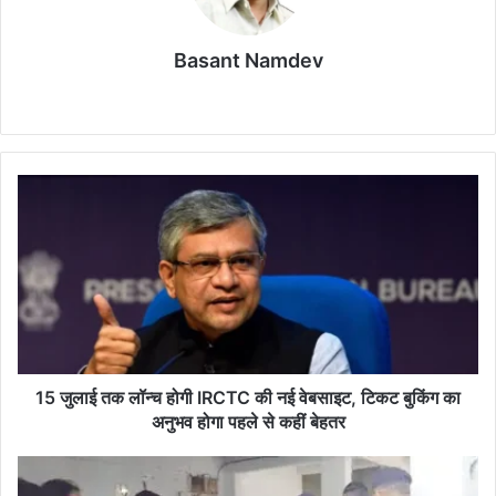
k
Basant Namdev
Website
LinkedIn
15
जुलाई
तक
लॉन्च
होगी
IRCTC
की
नई
वेबसाइट,
टिकट
15 जुलाई तक लॉन्च होगी IRCTC की नई वेबसाइट, टिकट बुकिंग का
बुकिंग
अनुभव होगा पहले से कहीं बेहतर
का
अनुभव
अवैध
होगा
गुटखा