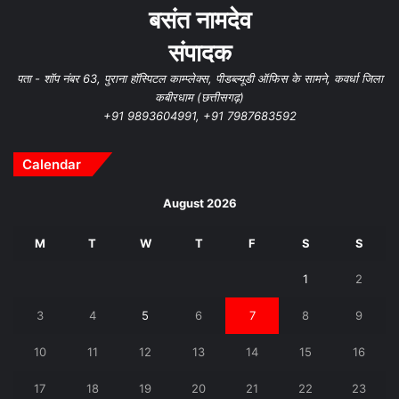
बसंत नामदेव
संपादक
पता - शॉप नंबर 63, पुराना हॉस्पिटल काम्प्लेक्स, पीडब्ल्यूडी ऑफिस के सामने, कवर्धा जिला
कबीरधाम (छत्तीसगढ़)
+91 9893604991, +91 7987683592
Calendar
August 2026
M
T
W
T
F
S
S
1
2
3
4
5
6
7
8
9
10
11
12
13
14
15
16
17
18
19
20
21
22
23