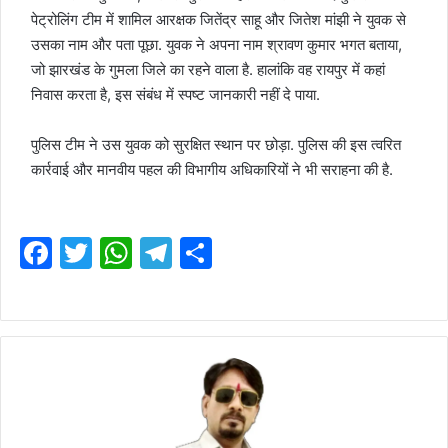
पेट्रोलिंग टीम में शामिल आरक्षक जितेंद्र साहू और जितेश मांझी ने युवक से
उसका नाम और पता पूछा. युवक ने अपना नाम श्रावण कुमार भगत बताया,
जो झारखंड के गुमला जिले का रहने वाला है. हालांकि वह रायपुर में कहां
निवास करता है, इस संबंध में स्पष्ट जानकारी नहीं दे पाया.
पुलिस टीम ने उस युवक को सुरक्षित स्थान पर छोड़ा. पुलिस की इस त्वरित
कार्रवाई और मानवीय पहल की विभागीय अधिकारियों ने भी सराहना की है.
F
T
W
T
S
a
w
h
el
h
c
itt
at
e
ar
e
er
s
gr
e
b
A
a
o
p
m
o
p