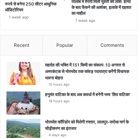
तालाब में तैरती मिली युवती की लाश: हत्या
रुपये से बनेगा 250 सीटर आधुनिक
के बाद फेंकने की आशंका, इलाके में दहशत
ऑडिटोरियम
का माहौल
1 week ago
1 week ago
Recent
Popular
Comments
महादेव की भक्ति में 151 किमी का संकल्प: 10 अगस्त से
अमरकंटक से भोरमदेव तक कांवड़ पदयात्रा करेंगी विधायक
भावना बोहरा
15 hours ago
हनुमंत वाटिका के बाद अब कवर्धा में बनेगी भव्य ‘शिव वाटिका’
18 hours ago
भोरमदेव कॉरिडोर को मिलेगी रफ्तार, लालपुर–सरोधा मार्ग के
चौड़ीकरण का इंतजार
4 days ago