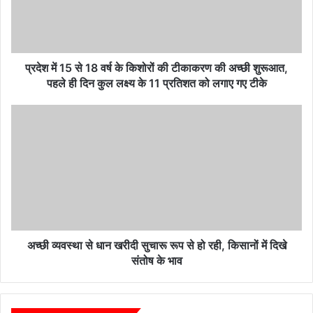
वर्ष
के
किशोरों
की
टीकाकरण
प्रदेश में 15 से 18 वर्ष के किशोरों की टीकाकरण की अच्छी शुरूआत,
की
पहले ही दिन कुल लक्ष्य के 11 प्रतिशत को लगाए गए टीके
अच्छी
शुरूआत,
अच्छी
पहले
व्यवस्था
ही
से
दिन
धान
कुल
खरीदी
लक्ष्य
सुचारू
के
रूप
11
से
प्रतिशत
हो
को
रही,
अच्छी व्यवस्था से धान खरीदी सुचारू रूप से हो रही, किसानों में दिखे
लगाए
किसानों
संतोष के भाव
गए
में
टीके
दिखे
संतोष