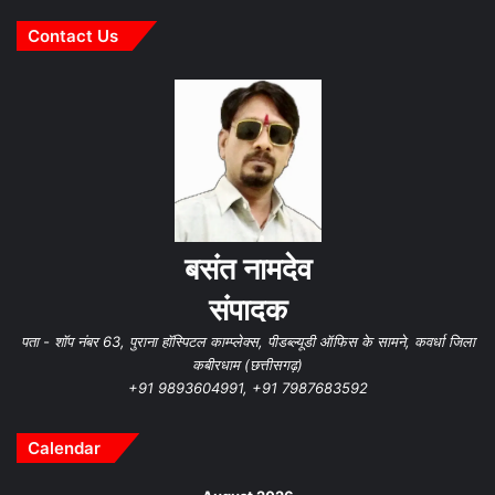
Contact Us
बसंत नामदेव
संपादक
पता - शॉप नंबर 63, पुराना हॉस्पिटल काम्प्लेक्स, पीडब्ल्यूडी ऑफिस के सामने, कवर्धा जिला
कबीरधाम (छत्तीसगढ़)
+91 9893604991, +91 7987683592
Calendar