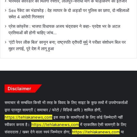
भोरमदेव कॉरिडोर को मिलेगी रफ्तार, लालपुर–सरोधा मार्ग के चौड़ीकरण का इंतजार
Sex रैकेट का भंडाफोड़ : देह व्यापार के दो अड्डों पर पुलिस का छापा, दो महिलाओं
समेत 4 आरोपी गिरफ्तार
प्रेस कांफ्रेंस : भाजपा विधायक अजय चंद्राकर ने कहा- प्रदेश भर के अटल
प्रतिमाओं की होनी चाहिए जांच…
‘एंटी पेपर लीक बिल’ कानून बना; राष्ट्रपति द्रौपदी मुर्मु ने परीक्षा संशोधन बिल पर
मुहर लगाई, पूरे देश में लागू हुआ
Disclaimer
समाचार से सम्बंधित किसी भी तरह के विवाद के लिए साइट के कुछ तत्वों में उपयोगकर्ताओं
द्वारा प्रस्तुत सामग्री ( समाचार / फोटो / विडियो आदि ) शामिल होगी,
https://tehlakanews,com
इस तरह के सामग्रियों के लिए कोई ज़िम्मेदारी नहीं
स्वीकार करता है।
https://tehlakanews,com
में प्रकाशित ऐसी सामग्री के लिए
संवाददाता / खबर देने वाला स्वयं जिम्मेदार होगा,
https://tehlakanews,com
या