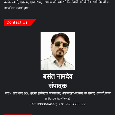
उसके स्वामी, मुद्रक, प्रकाशक, संपादक की कोई भी जिम्मेदारी नहीं होगी। सभी विवादों का
न्यायक्षेत्र कवर्धा होगा।
Contact Us
बसंत नामदेव
संपादक
पता - शॉप नंबर 63, पुराना हॉस्पिटल काम्प्लेक्स, पीडब्ल्यूडी ऑफिस के सामने, कवर्धा जिला
कबीरधाम (छत्तीसगढ़)
+91 9893604991, +91 7987683592