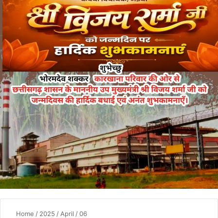
Home
/
2025
/
April
/
06