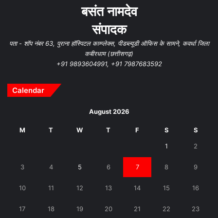
बसंत नामदेव
संपादक
पता - शॉप नंबर 63, पुराना हॉस्पिटल काम्प्लेक्स, पीडब्ल्यूडी ऑफिस के सामने, कवर्धा जिला
कबीरधाम (छत्तीसगढ़)
+91 9893604991, +91 7987683592
Calendar
August 2026
M
T
W
T
F
S
S
1
2
3
4
5
6
7
8
9
10
11
12
13
14
15
16
17
18
19
20
21
22
23