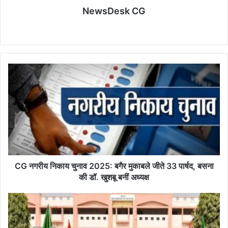
NewsDesk CG
Website
CG
नगरीय
निकाय
चुनाव
2025:
बगैर
मुकाबले
जीते
33
पार्षद,
CG नगरीय निकाय चुनाव 2025: बगैर मुकाबले जीते 33 पार्षद, बसना
बसना
की डॉ. खुशबू बनीं अध्यक्ष
की
डॉ.
कृष्णा
खुशबू
पब्लिक
बनीं
स्कूल