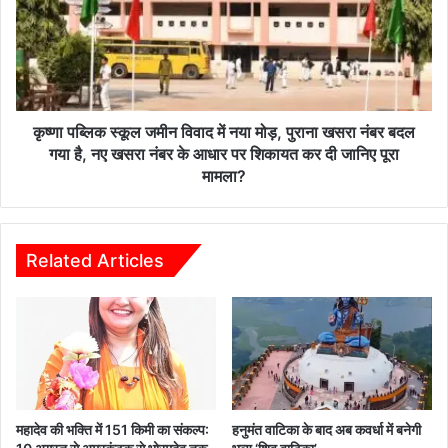
अध्यक्ष
जमीन
विवाद
में
नया
मोड़,
पुराना
खसरा
कृष्णा पब्लिक स्कूल जमीन विवाद में नया मोड़, पुराना खसरा नंबर बदल
नंबर
गया है, नए खसरा नंबर के आधार पर शिकायत कर दी जानिए पूरा
बदल
मामला?
गया
है,
नए
खसरा
Related Articles
नंबर
के
आधार
पर
शिकायत
कर
दी
जानिए
महादेव की भक्ति में 151 किमी का संकल्प:
हनुमंत वाटिका के बाद अब कवर्धा में बनेगी
पूरा