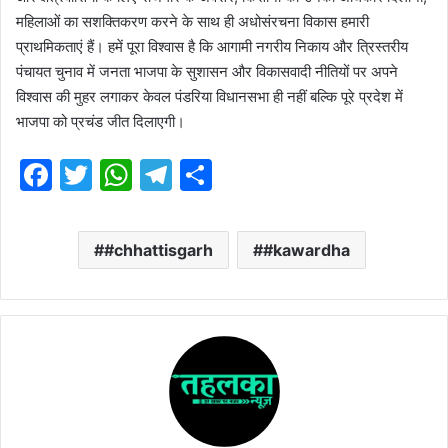
महिलाओं का सशक्तिकरण करने के साथ ही अधोसंरचना विकास हमारी
प्राथमिकताएं हैं। हमें पूरा विश्वास है कि आगामी नगरीय निकाय और त्रिस्तरीय
पंचायत चुनाव में जनता भाजपा के सुशासन और विकासवादी नीतियों पर अपने
विश्वास की मुहर लगाकर केवल पंडरिया विधानसभा ही नहीं बल्कि पूरे प्रदेश में
भाजपा को प्रचंड जीत दिलाएगी।
F
T
W
T
S
a
w
h
el
h
c
itt
at
e
ar
#chhattisgarh
#kawardha
e
er
s
gr
e
b
A
a
o
p
m
o
p
k