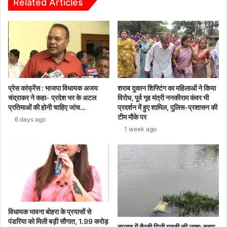
शरीर
Related Articles
के
हुए
दो
हिस्से,
फिर
खुद
थाना
जाकर
प्रेस कांफ्रेंस : भाजपा विधायक अजय
शराब दुकान शिफ्टिंग का महिलाओं ने किया
किया
चंद्राकर ने कहा- प्रदेश भर के अटल
विरोध, पूर्व गृह मंत्री ननकीराम कंवर भी
सरेंडर
प्रतिमाओं की होनी चाहिए जांच…
प्रदर्शन में हुए शामिल, पुलिस-प्रशासन की
टीम मौके पर
6 days ago
1 week ago
विधायक भावना बोहरा के प्रयासों से
पंडरिया को मिली बड़ी सौगात, 1.99 करोड़
तालाब में तैरती मिली युवती की लाश: हत्या