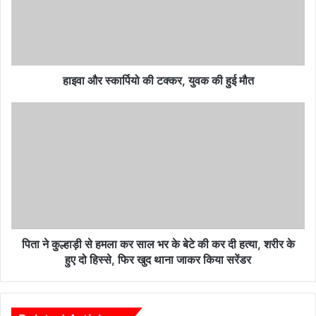
टक्कर,
युवक
की
हुई
मौत
हाइवा और स्कार्पियो की टक्कर, युवक की हुई मौत
पिता
ने
कुल्हाड़ी
से
हमला
कर
साल
भर
के
बेटे
पिता ने कुल्हाड़ी से हमला कर साल भर के बेटे की कर दी हत्या, शरीर के
की
हुए दो हिस्से, फिर खुद थाना जाकर किया सरेंडर
कर
दी
हत्या,