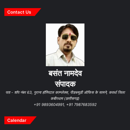
Contact Us
बसंत नामदेव
संपादक
पता - शॉप नंबर 63, पुराना हॉस्पिटल काम्प्लेक्स, पीडब्ल्यूडी ऑफिस के सामने, कवर्धा जिला
कबीरधाम (छत्तीसगढ़)
+91 9893604991, +91 7987683592
Calendar