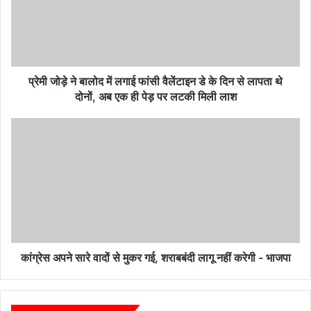
में
लगाई
फांसी
वैलेंटाइन
डे
के
प्रेमी जोड़े ने बालोद में लगाई फांसी वैलेंटाइन डे के दिन से लापता थे
दिन
दोनों, अब एक ही पेड़ पर लटकी मिली लाश
से
लापता
कांग्रेस
थे
अपने
दोनों,
सारे
अब
वादों
एक
से
ही
मुकर
पेड़
गई,
पर
शराबबंदी
लटकी
लागू
मिली
नहीं
कांग्रेस अपने सारे वादों से मुकर गई, शराबबंदी लागू नहीं करेगी - भाजपा
लाश
करेगी
-
भाजपा