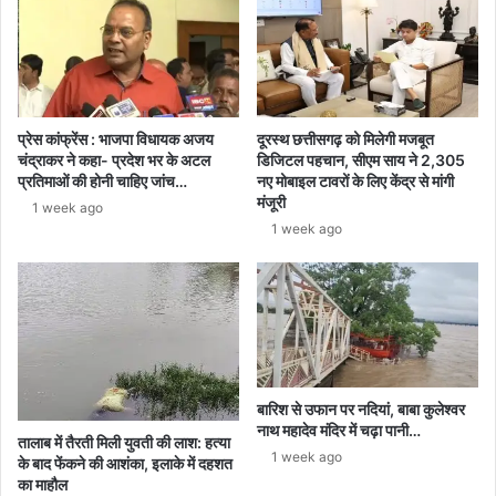
दिन
पुरानी
है
बॉडी
प्रेस कांफ्रेंस : भाजपा विधायक अजय
दूरस्थ छत्तीसगढ़ को मिलेगी मजबूत
चंद्राकर ने कहा- प्रदेश भर के अटल
डिजिटल पहचान, सीएम साय ने 2,305
प्रतिमाओं की होनी चाहिए जांच…
नए मोबाइल टावरों के लिए केंद्र से मांगी
मंजूरी
1 week ago
1 week ago
बारिश से उफान पर नदियां, बाबा कुलेश्वर
नाथ महादेव मंदिर में चढ़ा पानी…
तालाब में तैरती मिली युवती की लाश: हत्या
1 week ago
के बाद फेंकने की आशंका, इलाके में दहशत
का माहौल