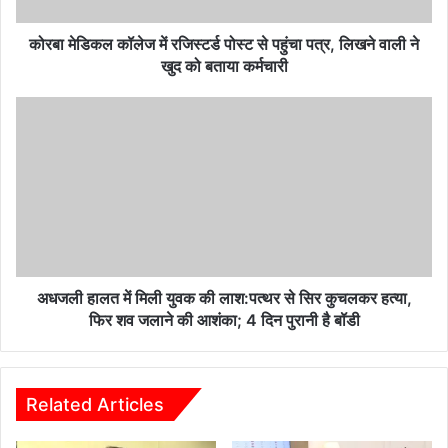
पत्र,
लिखने
कोरबा मेडिकल कॉलेज में रजिस्टर्ड पोस्ट से पहुंचा पत्र, लिखने वाली ने
वाली
खुद को बताया कर्मचारी
ने
खुद
अधजली
को
हालत
बताया
में
कर्मचारी
मिली
युवक
की
लाश:पत्थर
से
सिर
कुचलकर
अधजली हालत में मिली युवक की लाश:पत्थर से सिर कुचलकर हत्या,
हत्या,
फिर शव जलाने की आशंका; 4 दिन पुरानी है बॉडी
फिर
शव
जलाने
की
Related Articles
आशंका;
4