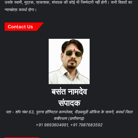
उसके स्वामी, मुद्रक, प्रकाशक, संपादक की कोई भी जिम्मेदारी नहीं होगी। सभी विवादों का
न्यायक्षेत्र कवर्धा होगा।
Contact Us
बसंत नामदेव
संपादक
पता - शॉप नंबर 63, पुराना हॉस्पिटल काम्प्लेक्स, पीडब्ल्यूडी ऑफिस के सामने, कवर्धा जिला
कबीरधाम (छत्तीसगढ़)
+91 9893604991, +91 7987683592