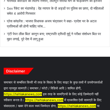
भोरमदेव कॉरिडोर को मिलेगी रफ्तार, लालपुर–सरोधा मार्ग के चौड़ीकरण का इंतजार
Sex रैकेट का भंडाफोड़ : देह व्यापार के दो अड्डों पर पुलिस का छापा, दो महिलाओं
समेत 4 आरोपी गिरफ्तार
प्रेस कांफ्रेंस : भाजपा विधायक अजय चंद्राकर ने कहा- प्रदेश भर के अटल
प्रतिमाओं की होनी चाहिए जांच…
‘एंटी पेपर लीक बिल’ कानून बना; राष्ट्रपति द्रौपदी मुर्मु ने परीक्षा संशोधन बिल पर
मुहर लगाई, पूरे देश में लागू हुआ
Disclaimer
समाचार से सम्बंधित किसी भी तरह के विवाद के लिए साइट के कुछ तत्वों में उपयोगकर्ताओं
द्वारा प्रस्तुत सामग्री ( समाचार / फोटो / विडियो आदि ) शामिल होगी,
https://tehlakanews,com
इस तरह के सामग्रियों के लिए कोई ज़िम्मेदारी नहीं
स्वीकार करता है।
https://tehlakanews,com
में प्रकाशित ऐसी सामग्री के लिए
संवाददाता / खबर देने वाला स्वयं जिम्मेदार होगा,
https://tehlakanews,com
या