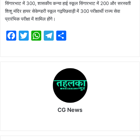
सिंगारभाट में 300, शासकीय कन्या हाई स्कूल सिंगारभाट में 200 और सरस्वती
शिशु मंदिर हायर सेकेण्डरी स्कूल गढ़पिछवाड़ी में 300 परीक्षार्थी राज्य सेवा
प्रारंभिक परीक्षा में शामिल होंगे।
F
T
W
T
S
a
w
h
el
h
c
itt
at
e
ar
e
er
s
gr
e
b
A
a
o
p
m
o
p
k
CG News
Website