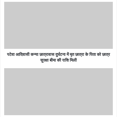
पटेवा
आदिवासी
कन्या
छात्रावास
दुर्घटना
में
मृत
छात्रा
के
पिता
पटेवा आदिवासी कन्या छात्रावास दुर्घटना में मृत छात्रा के पिता को छात्र
को
सुरक्षा बीमा की राशि मिली
छात्र
सुरक्षा
राष्ट्रीय
बीमा
स्वास्थ्य
की
मिशन
राशि
अंतर्गत
मिली
संविदा
भर्ती
प्रक्रिया