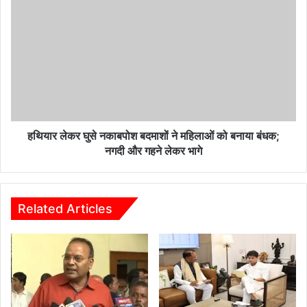
गिरफ्तार
हथियार
लेकर
घुसे
नकाबपोश
बदमाशों
ने
महिलाओं
को
बनाया
बंधक;
हथियार लेकर घुसे नकाबपोश बदमाशों ने महिलाओं को बनाया बंधक;
नगदी
नगदी और गहने लेकर भागे
और
गहने
लेकर
भागे
Related Articles