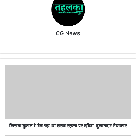
o
p
m
o
p
k
CG News
Website
किराना
दुकान
में
बेच
रहा
था
शराब
सूचना
पर
दबिश,
किराना दुकान में बेच रहा था शराब सूचना पर दबिश, दुकानदार गिरफ्तार
दुकानदार