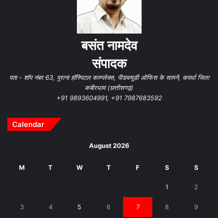
बसंत नामदेव
संपादक
पता - शॉप नंबर 63, पुराना हॉस्पिटल काम्प्लेक्स, पीडब्ल्यूडी ऑफिस के सामने, कवर्धा जिला
कबीरधाम (छत्तीसगढ़)
+91 9893604991, +91 7987683592
Calendar
August 2026
M
T
W
T
F
S
S
1
2
3
4
5
6
7
8
9