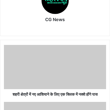
b
t
s
g
e
o
e
A
r
o
r
p
a
CG News
k
p
m
Website
शहरी
क्षेत्रों
में
नए
आशियाने
के
लिए
एक
क्लिक
में
शहरी क्षेत्रों में नए आशियाने के लिए एक क्लिक में नक्शे होंगे पास
नक्शे
होंगे
सुने
पास
मकान