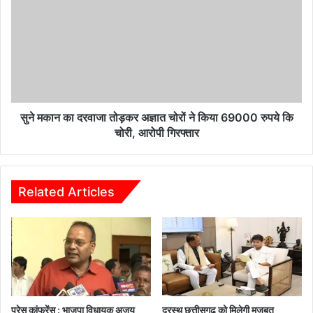
का
दरवाजा
तोड़कर
अज्ञात
चोरों
ने
किया
69000
सुने मकान का दरवाजा तोड़कर अज्ञात चोरों ने किया 69000 रुपये कि
रुपये
चोरी, आरोपी गिरफ्तार
कि
चोरी,
आरोपी
गिरफ्तार
Related Articles
प्रेस कांफ्रेंस : भाजपा विधायक अजय
दूरस्थ छत्तीसगढ़ को मिलेगी मजबूत