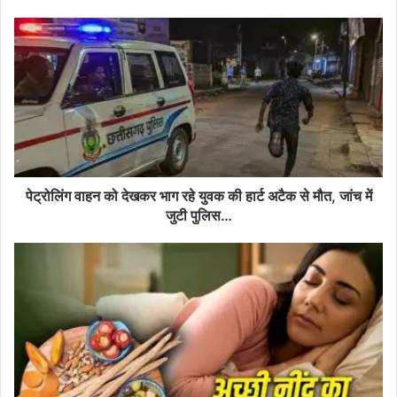
पेट्रोलिंग
वाहन
को
देखकर
भाग
रहे
युवक
की
हार्ट
अटैक
पेट्रोलिंग वाहन को देखकर भाग रहे युवक की हार्ट अटैक से मौत, जांच में
से
जुटी पुलिस…
मौत,
जांच
अच्छी
में
और
जुटी
गहरी
पुलिस…
नींद
के
लिए
डाइट
में