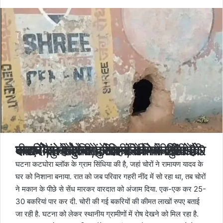
कटघोरा-कोरबा।
अब तक मकानों से रुपए-पैसे और जेवरात की चोरी की खबर आपने सुनी होगी, लेकिन कोरबा जिले के कटघोरा में दुस्साहसी चोरों ने मकान की दीवार को भेदकर अंदर रखी बकरियां पार कर दी, वह एक-दो नहीं, बल्कि 25-30 बकरियां. बकरियों के मालिक की रिपोर्ट पर अब कटघोरा पुलिस जांच में जुटी है.
घटना कटघोरा ब्लॉक के ग्राम सिंधिया की है, जहां चोरों ने रामायण यादव के
घर को निशाना बनाया. ​रात को जब परिवार गहरी नींद में सो रहा था, तब चोरों
ने मकान के पीछे से सेंध मारकर वारदात को अंजाम दिया. एक-एक कर 25-
30 बकरियां पार कर दी. चोरी की गई बकरियों की कीमत लाखों रुपए बताई
जा रही है. घटना को लेकर स्थानीय ग्रामीणों में रोष देखने को मिल रहा है.