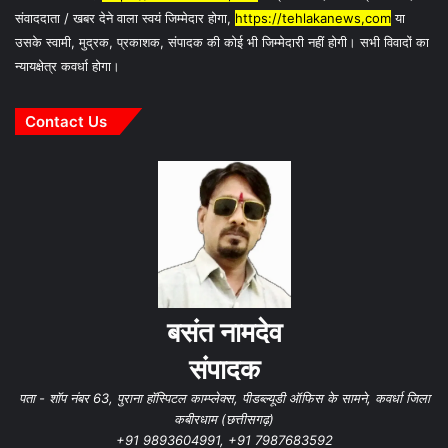
संवाददाता / खबर देने वाला स्वयं जिम्मेदार होगा,
https://tehlakanews,com
या
उसके स्वामी, मुद्रक, प्रकाशक, संपादक की कोई भी जिम्मेदारी नहीं होगी। सभी विवादों का
न्यायक्षेत्र कवर्धा होगा।
Contact Us
बसंत नामदेव
संपादक
पता - शॉप नंबर 63, पुराना हॉस्पिटल काम्प्लेक्स, पीडब्ल्यूडी ऑफिस के सामने, कवर्धा जिला
कबीरधाम (छत्तीसगढ़)
+91 9893604991, +91 7987683592