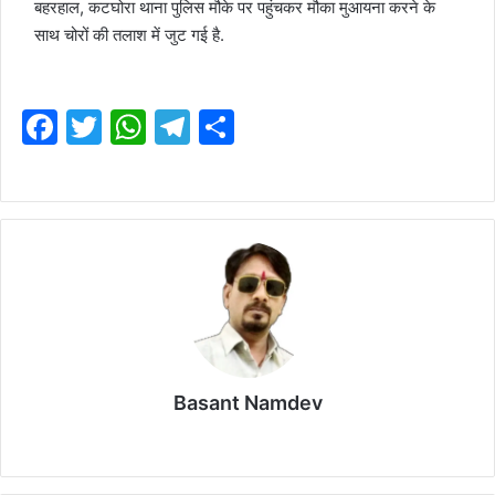
बहरहाल, ​कटघोरा थाना पुलिस मौके पर पहुंचकर मौका मुआयना करने के
साथ चोरों की तलाश में जुट गई है.
F
T
W
T
S
a
w
h
el
h
c
itt
at
e
ar
e
er
s
gr
e
b
A
a
o
p
m
o
p
k
Basant Namdev
Website
LinkedIn