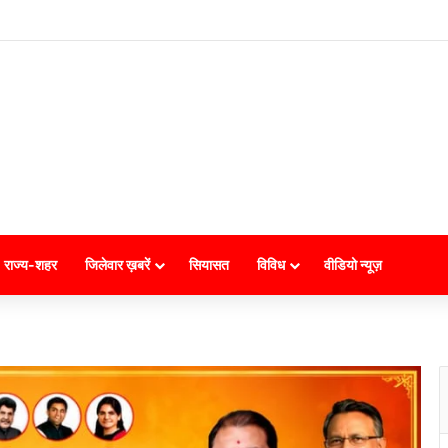
राज्य-शहर
जिलेवार ख़बरें
सियासत
विविध
वीडियो न्यूज़