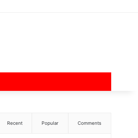
Log In
Random Article
Sidebar
Switch skin
Search for
Recent
Popular
Comments