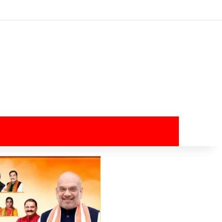
Log In
Random Article
Sidebar
Switch skin
Search for