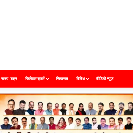
राज्य-शहर
जिलेवार ख़बरें
सियासत
विविध
वीडियो न्यूज़