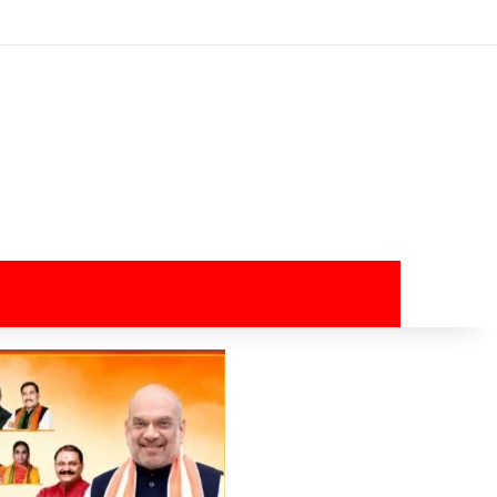
Log In
Random Article
Sidebar
Switch skin
Search for