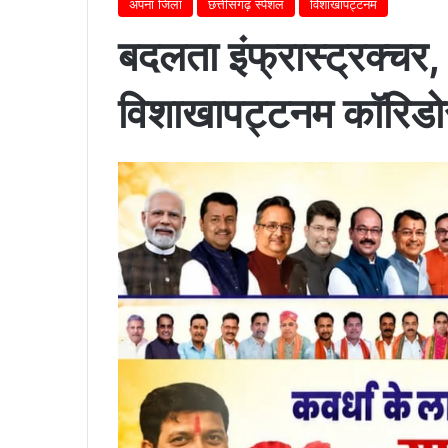
अपना जिला
छत्तीसगढ़ स्पेशल
विशाखापट्टनम
बदलता इंफ्रास्ट्रक्चर
विशाखापट्टनम कॉरिडोर 