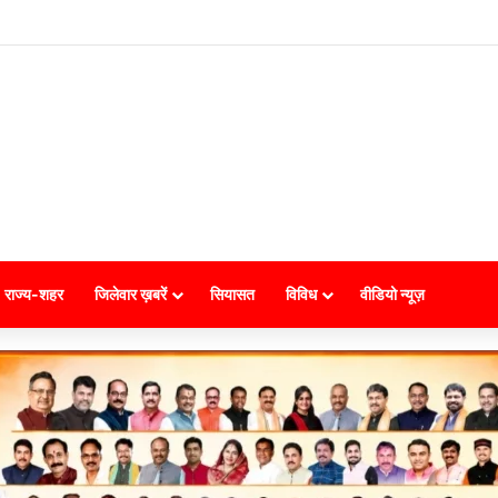
राज्य-शहर
जिलेवार ख़बरें
सियासत
विविध
वीडियो न्यूज़