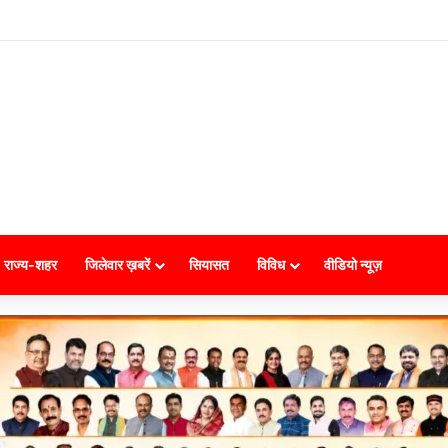
राज्य-शहर
जिलेवार ख़बरें
सियासत
विविध
वीडियो न्यूज़