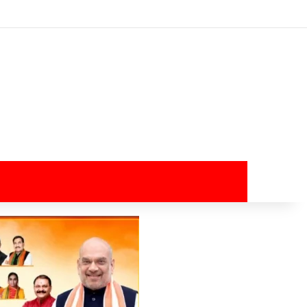
Log In
Random Article
Sidebar
Switch skin
Search for