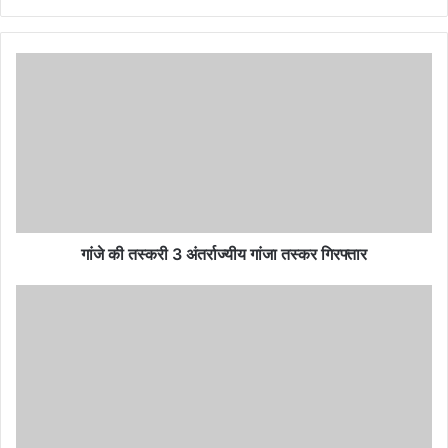
गांजे
की
तस्करी
3
अंतर्राज्यीय
गांजा
तस्कर
गिरफ्तार
गांजे की तस्करी 3 अंतर्राज्यीय गांजा तस्कर गिरफ्तार
अफ्रीकन
कन्या
का
छत्तीसगढ़िया
अंदाज
बोली-
पति
खोज