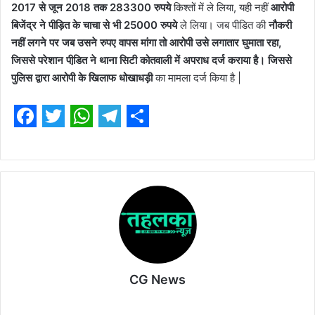
2017 से जून 2018 तक 283300 रुपये
किश्तों में ले लिया, यही नहीं
आरोपी
बिजेंद्र ने पीड़ित के चाचा से भी 25000 रुपये
ले लिया। जब पीडित की
नौकरी
नहीं लगने पर जब उसने रुपए वापस मांगा तो आरोपी उसे लगातार घुमाता रहा,
जिससे परेशान पीडि़त ने थाना सिटी कोतवाली में अपराध दर्ज कराया है। जिससे
पुलिस द्वारा आरोपी के खिलाफ धोखाधड़ी
का मामला दर्ज किया है |
F
T
W
T
S
a
w
h
e
h
c
i
a
l
a
e
t
t
e
r
b
t
s
g
e
o
e
A
r
o
r
p
a
CG News
k
p
m
Website