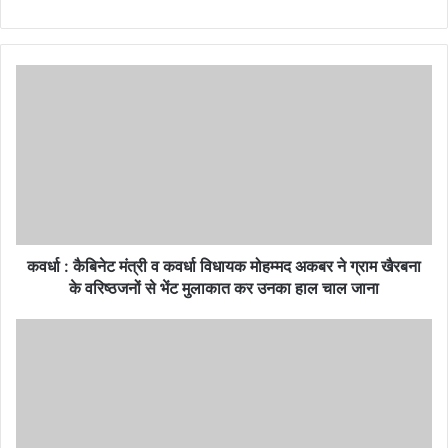
कवर्धा
:
कैबिनेट
मंत्री
व
कवर्धा
विधायक
मोहम्मद
अकबर
ने
कवर्धा : कैबिनेट मंत्री व कवर्धा विधायक मोहम्मद अकबर ने ग्राम खैरबना
ग्राम
के वरिष्ठजनों से भेंट मुलाकात कर उनका हाल चाल जाना
खैरबना
के
रोजगार
वरिष्ठजनों
:
से
CG-
भेंट
PSC
मुलाकात
कर
कर
रहा