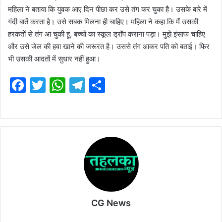
महिला ने बताया कि युवक आए दिन पीछा कर उसे तंग कर चुका है। उसके बारे में
गंदी बातें करता है। उसे सबक मिलना ही चाहिए। महिला ने कहा कि मैं उसकी
हरकतों से तंग आ चुकी हूं, बच्चों का स्कूल ड्रॉप कराना पड़ा। मुझे इंसाफ चाहिए
और उसे जेल की हवा खाने की जरूरत है। उससे तंग आकर पति को बताई। फिर
भी उसकी आदतों में सुधार नहीं हुआ।
F
T
W
T
S
a
w
h
el
h
c
itt
at
e
ar
e
er
s
gr
e
b
A
a
o
p
m
o
p
k
CG News
Website