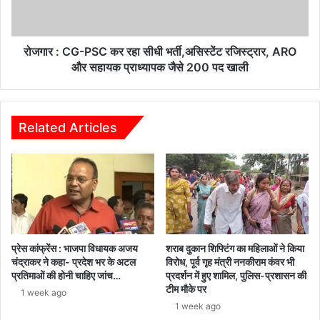
उनका
सीधी
हाल
भर्ती,असिस्टेंट
चाल
रजिस्ट्रार,
जाना
ARO
रोजगार : CG-PSC कर रहा सीधी भर्ती,असिस्टेंट रजिस्ट्रार, ARO
और
और सहायक प्राध्यापक जैसे 200 पद खाली
सहायक
प्राध्यापक
जैसे
200
Related Articles
पद
खाली
प्रेस कांफ्रेंस : भाजपा विधायक अजय
शराब दुकान शिफ्टिंग का महिलाओं ने किया
चंद्राकर ने कहा- प्रदेश भर के अटल
विरोध, पूर्व गृह मंत्री ननकीराम कंवर भी
प्रतिमाओं की होनी चाहिए जांच…
प्रदर्शन में हुए शामिल, पुलिस-प्रशासन की
टीम मौके पर
1 week ago
1 week ago