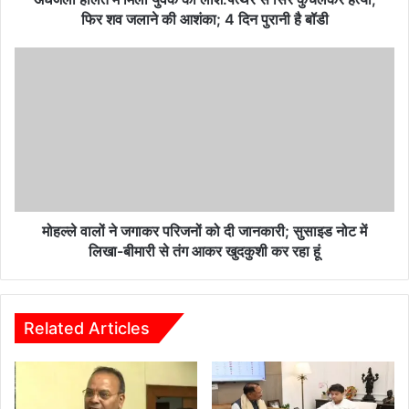
हत्या,
फिर शव जलाने की आशंका; 4 दिन पुरानी है बॉडी
फिर
शव
मोहल्ले
जलाने
वालों
की
ने
आशंका;
जगाकर
4
परिजनों
दिन
को
पुरानी
दी
है
जानकारी;
बॉडी
सुसाइड
नोट
मोहल्ले वालों ने जगाकर परिजनों को दी जानकारी; सुसाइड नोट में
में
लिखा-बीमारी से तंग आकर खुदकुशी कर रहा हूं
लिखा-
बीमारी
से
तंग
Related Articles
आकर
खुदकुशी
कर
रहा