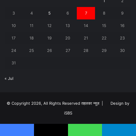
1
2
3
4
5
6
7
8
9
10
11
12
13
14
15
16
17
18
19
20
21
22
23
24
25
26
27
28
29
30
31
« Jul
© Copyright 2026, All Rights Reserved तहलका न्यूज़ |
Design by
iSBS
Facebook
X
WhatsApp
Telegram