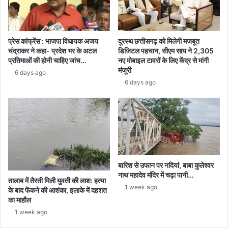
हूं
प्रेस कांफ्रेंस : भाजपा विधायक अजय
दूरस्थ छत्तीसगढ़ को मिलेगी मजबूत
चंद्राकर ने कहा- प्रदेश भर के अटल
डिजिटल पहचान, सीएम साय ने 2,305
प्रतिमाओं की होनी चाहिए जांच…
नए मोबाइल टावरों के लिए केंद्र से मांगी
मंजूरी
6 days ago
6 days ago
बारिश से उफान पर नदियां, बाबा कुलेश्वर
नाथ महादेव मंदिर में चढ़ा पानी…
तालाब में तैरती मिली युवती की लाश: हत्या
1 week ago
के बाद फेंकने की आशंका, इलाके में दहशत
का माहौल
1 week ago