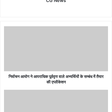
CG News
Website
निर्वाचन
आयोग
ने
आपराधिक
पूर्ववृत्त
वाले
अभ्यर्थियों
के
सम्बंध
में
निर्वाचन आयोग ने आपराधिक पूर्ववृत्त वाले अभ्यर्थियों के सम्बंध में तैयार
तैयार
की एप्लीकेशन
की
एप्लीकेशन
छत्तीसगढ़
फिल्म
नीति
2021