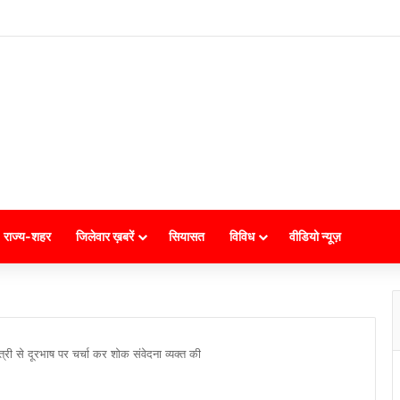
राज्य-शहर
जिलेवार ख़बरें
सियासत
विविध
वीडियो न्यूज़
ी पुत्री से दूरभाष पर चर्चा कर शोक संवेदना व्यक्त की