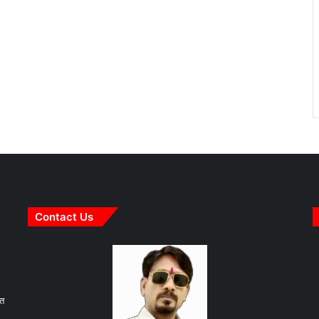
Contact Us
ित