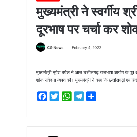
मुख्यमंत्री ने स्वर्गीय श्
दूरभाष पर चर्चा कर शोक
CG News
February 4, 2022
मुख्यमंत्री भूपेश बघेल ने आज छत्तीसगढ़ राजभाषा आयोग के पूर्व अध्य
शोक संवेदना व्यक्त की। मुख्यमंत्री ने कहा कि छत्तीसगढ़ी एवं हि
F
T
W
T
S
a
w
h
el
h
c
itt
at
e
ar
e
er
s
gr
e
b
A
a