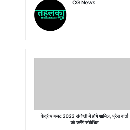
CG News
o
p
m
Website
o
p
k
केंद्रीय
बजट
2022
संगोष्ठी
में
होंगे
शामिल,
प्रेस
वार्ता
को
केंद्रीय बजट 2022 संगोष्ठी में होंगे शामिल, प्रेस वार्ता
करेंगे
को करेंगे संबोधित
संबोधित