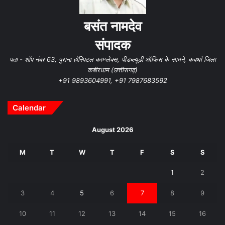
बसंत नामदेव
संपादक
पता - शॉप नंबर 63, पुराना हॉस्पिटल काम्प्लेक्स, पीडब्ल्यूडी ऑफिस के सामने, कवर्धा जिला
कबीरधाम (छत्तीसगढ़)
+91 9893604991, +91 7987683592
Calendar
August 2026
M
T
W
T
F
S
S
1
2
3
4
5
6
7
8
9
10
11
12
13
14
15
16