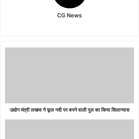
CG News
Website
उद्योग
मंत्री
लखमा
ने
फूल
नदी
पर
बनने
वाली
​​​​​​​उद्योग मंत्री लखमा ने फूल नदी पर बनने वाली पुल का किया शिलान्यास
पुल
का
हटकुल
किया
नदी
शिलान्यास
में