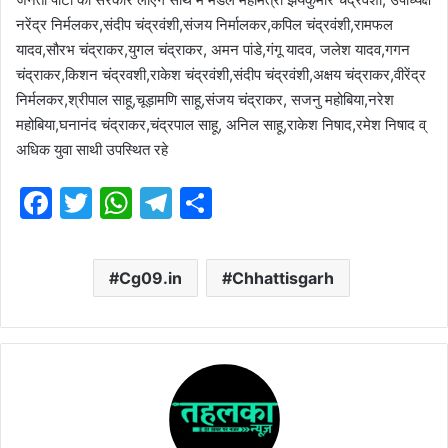
नरेंद्र निर्मलकर,संदीप चंद्रवंशी,संजय निर्मालकर,कपिल चंद्रवंशी,रामफल
यादव,सौरभ चंद्राकर,युगल चंद्राकर, अमन पांडे,गंगू यादव, जलेश यादव,गगन
चंद्राकर,किशन चंद्रवशी,राकेश चंद्रवंशी,संदीप चंद्रवंशी,अक्षय चंद्राकर,वीरेंद्र
निर्मलकर,श्रीपाल साहू,चूड़ामणि साहू,संजय चंद्राकर, सजनु महोबिया,नरेश
महोबिया,घनानंद चंद्राकर,चंद्रपाल साहू, अनिल साहू,राकेश निषाद,रमेश निषाद व्
अधिक युवा साथी उपस्थित रहे
F
T
W
T
S
a
w
h
el
h
c
itt
at
e
ar
Cg09.in
Chhattisgarh
e
er
s
gr
e
b
A
a
o
p
m
o
p
k