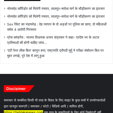
भोरमदेव कॉरिडोर को मिलेगी रफ्तार, लालपुर–सरोधा मार्ग के चौड़ीकरण का इंतजार
भोरमदेव कॉरिडोर को मिलेगी रफ्तार, लालपुर–सरोधा मार्ग के चौड़ीकरण का इंतजार
Sex रैकेट का भंडाफोड़ : देह व्यापार के दो अड्डों पर पुलिस का छापा, दो महिलाओं
समेत 4 आरोपी गिरफ्तार
प्रेस कांफ्रेंस : भाजपा विधायक अजय चंद्राकर ने कहा- प्रदेश भर के अटल
प्रतिमाओं की होनी चाहिए जांच…
‘एंटी पेपर लीक बिल’ कानून बना; राष्ट्रपति द्रौपदी मुर्मु ने परीक्षा संशोधन बिल पर
मुहर लगाई, पूरे देश में लागू हुआ
Disclaimer
समाचार से सम्बंधित किसी भी तरह के विवाद के लिए साइट के कुछ तत्वों में उपयोगकर्ताओं
द्वारा प्रस्तुत सामग्री ( समाचार / फोटो / विडियो आदि ) शामिल होगी,
https://tehlakanews,com
इस तरह के सामग्रियों के लिए कोई ज़िम्मेदारी नहीं