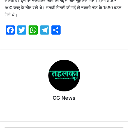
सकता है। इस पर रुकवाकर जांच की गई तो चार सूटकेस मिले। इसमें 500-
500 रुपए के नोट रखे थे। उनकी गिनती की गई तो नकली नोट के 1580 बंडल
मिले थे।
F
T
W
T
S
a
w
h
el
h
c
itt
at
e
ar
e
er
s
gr
e
b
A
a
o
p
m
o
p
k
CG News
Website