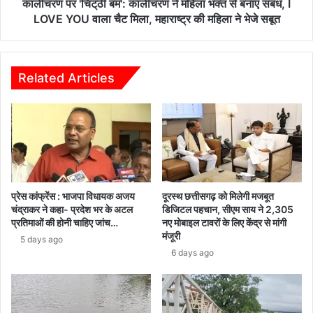
मौतें
बनाए
कालीचरण पर 'चिट्‌ठी बम': कालीचरण ने महिला भक्त से बनाए संबंध, I
संबंध,
LOVE YOU वाला चैट मिला, महाराष्ट्र की महिला ने भेजे सबूत
I
LOVE
YOU
वाला
Related Articles
चैट
मिला,
महाराष्ट्र
की
महिला
ने
भेजे
सबूत
प्रेस कांफ्रेंस : भाजपा विधायक अजय
दूरस्थ छत्तीसगढ़ को मिलेगी मजबूत
चंद्राकर ने कहा- प्रदेश भर के अटल
डिजिटल पहचान, सीएम साय ने 2,305
प्रतिमाओं की होनी चाहिए जांच…
नए मोबाइल टावरों के लिए केंद्र से मांगी
मंजूरी
5 days ago
6 days ago