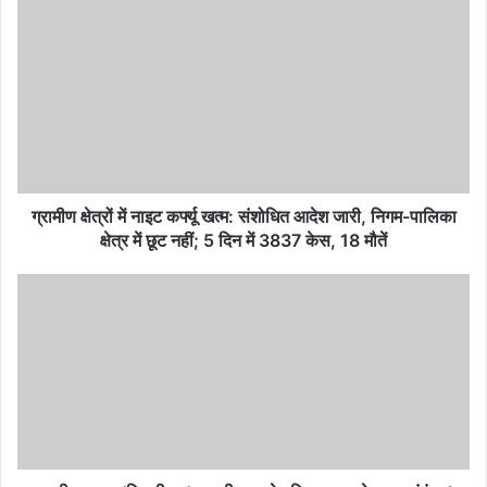
ग्रामीण
क्षेत्रों
में
नाइट
कर्फ्यू
खत्म:
संशोधित
आदेश
जारी,
निगम-
ग्रामीण क्षेत्रों में नाइट कर्फ्यू खत्म: संशोधित आदेश जारी, निगम-पालिका
पालिका
क्षेत्र में छूट नहीं; 5 दिन में 3837 केस, 18 मौतें
क्षेत्र
में
कालीचरण
छूट
पर
नहीं;
'चिट्‌ठी
5
बम':
दिन
कालीचरण
में
ने
3837
महिला
केस,
भक्त
18
से